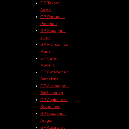
GP Texas :
Austin
GP Portugal :
Portimao
GP Espagne :
Jerez
GP France : Le
Mans
GP Italie :
Mugello
GP Catalogne :
Barcelone
GP Allemagne :
Sachsenring
GP Angleterre :
Silverstone
GP Espagne :
Aragon
GP Australie :