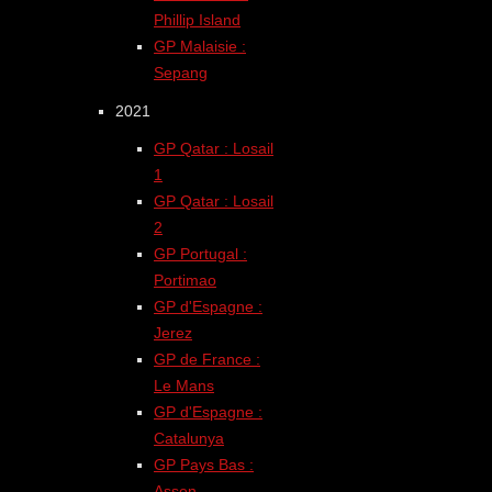
Phillip Island
GP Malaisie :
Sepang
2021
GP Qatar : Losail
1
GP Qatar : Losail
2
GP Portugal :
Portimao
GP d'Espagne :
Jerez
GP de France :
Le Mans
GP d'Espagne :
Catalunya
GP Pays Bas :
Assen