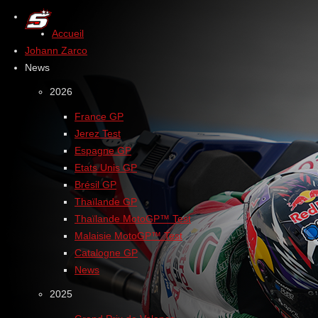
Accueil
Johann Zarco
News
2026
France GP
Jerez Test
Espagne GP
Etats Unis GP
Brésil GP
Thaïlande GP
Thaïlande MotoGP™ Test
Malaisie MotoGP™ Test
Catalogne GP
News
2025