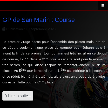
≡
GP de San Marin : Course
Publication : 10 septembre 2023
Le premier virage passe pour l’ensemble des pilotes mais lors de
ce départ seulement une place de gagnée pour Johann puis 3
avant la fin de ce premier tour. Johann est très incisif en ce début
ème
ème
de course, 12
dans le 3
tour les écarts sont pour le moment
très serrés, ce qui laisse l’espoir de remonter encore plusieurs
ème
ème
places. Au 5
tour le retard sur le 11
est inférieur à la seconde
et se réduit bientôt à 6 dixièmes, alors c’est un groupe de 6 pilotes
ème
qui est en lutte pour la 6
place.
Lire la suite...