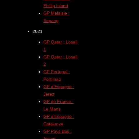
Phillip Island
GP Malaisie :
Sepang
2021
GP Qatar : Losail
1
GP Qatar : Losail
2
GP Portugal :
Portimao
GP d'Espagne :
Jerez
GP de France :
Le Mans
GP d'Espagne :
Catalunya
GP Pays Bas :
Assen