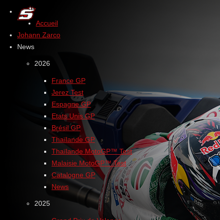
Accueil
Johann Zarco
News
2026
France GP
Jerez Test
Espagne GP
Etats Unis GP
Brésil GP
Thaïlande GP
Thaïlande MotoGP™ Test
Malaisie MotoGP™ Test
Catalogne GP
News
2025