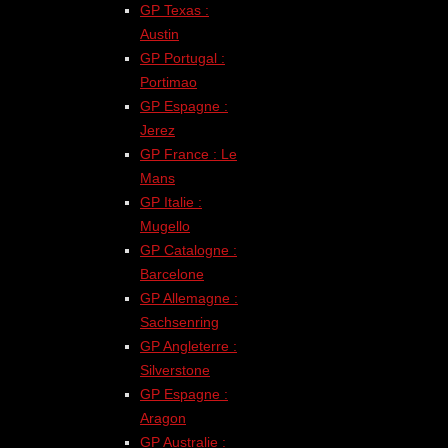
GP Texas :
Austin
GP Portugal :
Portimao
GP Espagne :
Jerez
GP France : Le
Mans
GP Italie :
Mugello
GP Catalogne :
Barcelone
GP Allemagne :
Sachsenring
GP Angleterre :
Silverstone
GP Espagne :
Aragon
GP Australie :